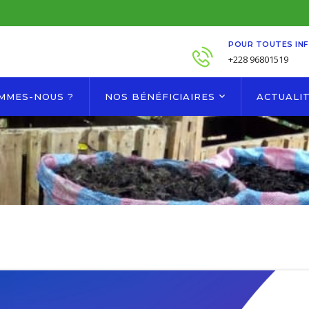
POUR TOUTES IN
+228 96801519
OMMES-NOUS ?
NOS BÉNÉFICIAIRES
ACTUALI