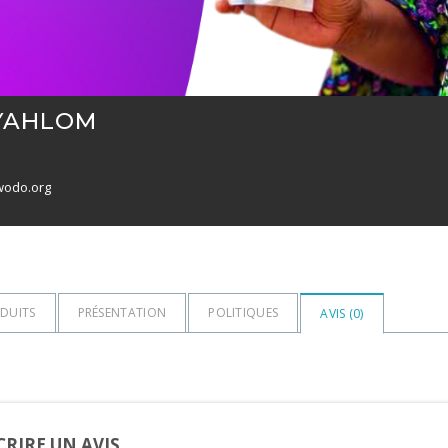
 YAHLOM
wodo.org
DUITS
PRÉSENTATION
POLITIQUES
AVIS (
0
)
CRIRE UN AVIS