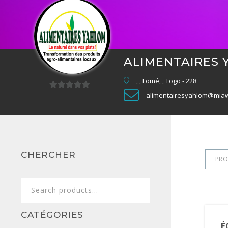
ALIMENTAIRES
, , Lomé, , Togo - 228
alimentairesyahlom@mia
0
sur
5
CHERCHER
PRO
Search
for:
CATÉGORIES
É