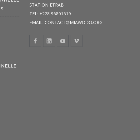
STATION ETRAB
TS
TEL: +228 96801519
EMAIL: CONTACT@MIAWODO.ORG
S
NNELLE