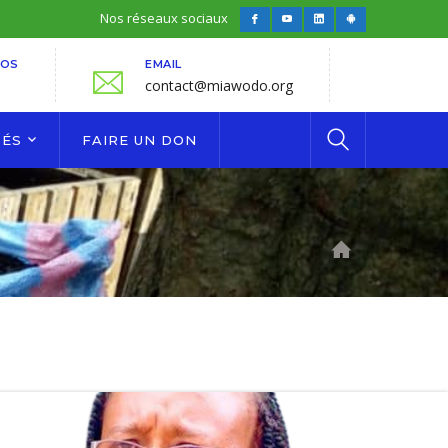
Nos réseaux sociaux
Facebook
Youtube
LinkedIn
Android
Profile
Profile
Profile
Profile
FOS
EMAIL
contact@miawodo.org
TÉS
FAIRE UN DON