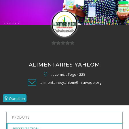
0
sur
5
ALIMENTAIRES YAHLOM
, , Lomé, , Togo - 228
alimentairesyahlom@miawodo.org
Question
PRODUITS
PRÉSENTATION