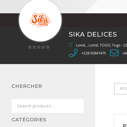
SIKA DELICES
Lomé, , Lomé, TOGO, Togo - 2
+228 93847475
si
0
sur
5
CHERCHER
PRO
Search
for:
CATÉGORIES
P