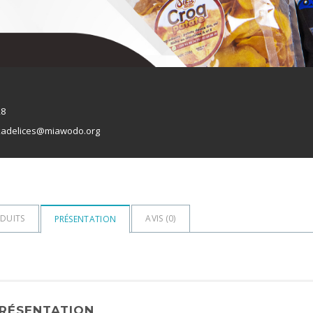
28
kadelices@miawodo.org
DUITS
AVIS (
0
)
PRÉSENTATION
RÉSENTATION