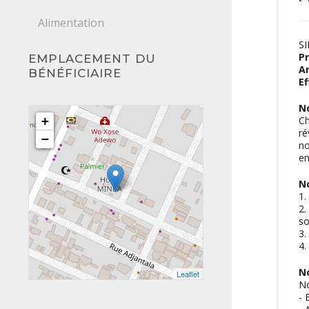
Alimentation
S
P
EMPLACEMENT DU
A
BÉNÉFICIAIRE
Ef
No
+
Ch
ré
−
no
en
N
1.
2.
so
3.
4.
N
Leaflet
No
- 