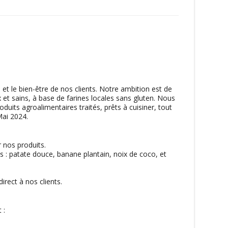
t le bien-être de nos clients. Notre ambition est de
ux et sains, à base de farines locales sans gluten. Nous
duits agroalimentaires traités, prêts à cuisiner, tout
Mai 2024.
r nos produits.
és : patate douce, banane plantain, noix de coco, et
irect à nos clients.
 :