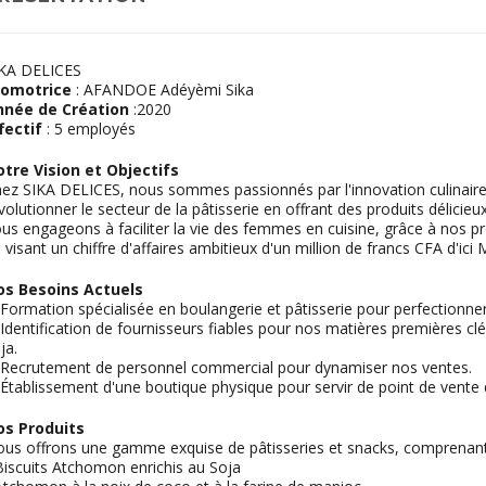
IKA DELICES
romotrice
: AFANDOE Adéyèmi Sika
nnée de Création
:2020
fectif
: 5 employés
tre Vision et Objectifs
ez SIKA DELICES, nous sommes passionnés par l'innovation culinaire e
volutionner le secteur de la pâtisserie en offrant des produits délicie
us engageons à faciliter la vie des femmes en cuisine, grâce à nos pro
 visant un chiffre d'affaires ambitieux d'un million de francs CFA d'ici 
os Besoins Actuels
 Formation spécialisée en boulangerie et pâtisserie pour perfectionne
 Identification de fournisseurs fiables pour nos matières premières cl
ja.
 Recrutement de personnel commercial pour dynamiser nos ventes.
 Établissement d'une boutique physique pour servir de point de vente d
os Produits
us offrons une gamme exquise de pâtisseries et snacks, comprenant
Biscuits Atchomon enrichis au Soja