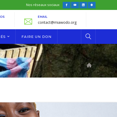
Nos réseaux sociaux
Facebook
Youtube
LinkedIn
Android
Profile
Profile
Profile
Profile
FOS
EMAIL
contact@miawodo.org
TÉS
FAIRE UN DON