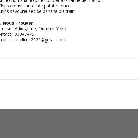
Atchomon à la noix de coco et à la farine de manioc
Chips croustillantes de patate douce
Chips savoureuses de banane plantain
ù Nous Trouver
resse : Adidigomé, Quartier Yokoè
ntact : 93847475
ail : sikadelices2020@gmail.com