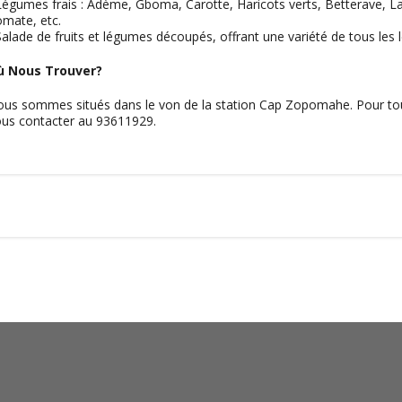
Légumes frais : Adème, Gboma, Carotte, Haricots verts, Betterave, La
mate, etc.
Salade de fruits et légumes découpés, offrant une variété de tous les 
ù Nous Trouver?
us sommes situés dans le von de la station Cap Zopomahe. Pour to
us contacter au 93611929.