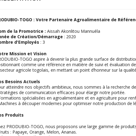
RODUBIO-TOGO : Votre Partenaire Agroalimentaire de Référen
om de la Promotrice :
Aissah Akonlitou Mannuéla
nnée de Création/Démarrage
: 2020
ombre d'Employés
: 3
tre Mission et Vision
ODUBIO-TOGO aspire à devenir la plus grande surface de distribution
sitionnant comme une référence en matière de suivi et évaluation de
 secteur agricole togolais, en mettant un point d’honneur sur la qualité
os Besoins Actuels
ur atteindre nos objectifs ambitieux, nous sommes à la recherche de
Stratégies de communication efficaces pour élargir notre portée.
Formations spécialisées en agroalimentaire et en agriculture pour re
Machines à découper modernes pour optimiser notre production de 
os Produits
ez PRODUBIO-TOGO, nous proposons une large gamme de produits fra
Fruits : Papaye, Orange, Melon, Ananas.