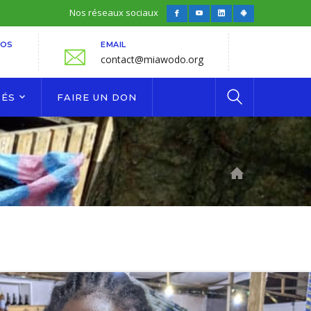
Nos réseaux sociaux
Facebook
Youtube
LinkedIn
Android
Profile
Profile
Profile
Profile
FOS
EMAIL
contact@miawodo.org
TÉS
FAIRE UN DON