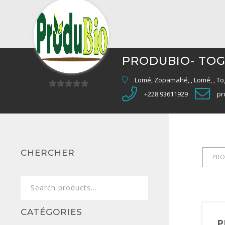
PRODUBIO- TO
Lomé, Zopamahé, , Lomé, , To
+228 93611929
pr
0
sur
5
CHERCHER
PRO
Search
for:
CATÉGORIES
P