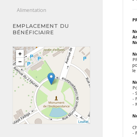
Alimentation
P
EMPLACEMENT DU
N
BÉNÉFICIAIRE
A
N
+
No
PR
−
po
le
N
Po
- 
- 
- 
N
Leaflet
Ch
- 