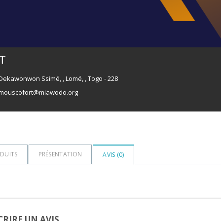
T
 Dekawonwon Ssimé, , Lomé, , Togo - 228
mouscofort@miawodo.org
DUITS
PRÉSENTATION
AVIS (
0
)
CRIRE UN AVIS