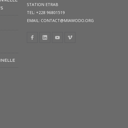
STATION ETRAB
TS
TEL: +228 96801519
EMAIL: CONTACT@MIAWODO.ORG
S
NNELLE