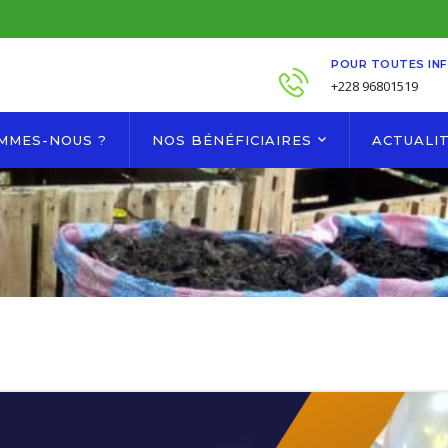
POUR TOUTES IN
+228 96801519
OMMES-NOUS ?
NOS BÉNÉFICIAIRES
ACTUALI