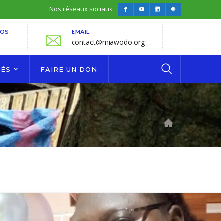
Nos réseaux sociaux
Facebook
Youtube
LinkedIn
Android
Profile
Profile
Profile
Profile
FOS
EMAIL
contact@miawodo.org
TÉS
FAIRE UN DON