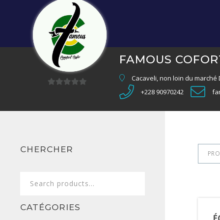
FAMOUS COFOR
Cacaveli, non loin du marché
+228 90970242
fa
0
sur
5
CHERCHER
PRO
Search
for:
CATÉGORIES
É