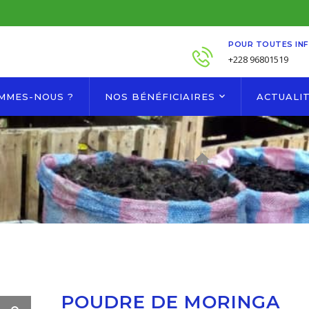
POUR TOUTES IN
+228 96801519
OMMES-NOUS ?
NOS BÉNÉFICIAIRES
ACTUALI
POUDRE DE MORINGA