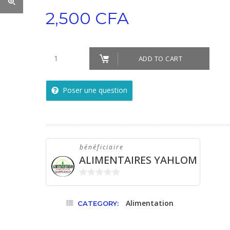
2,500
CFA
Poudre
ADD TO CART
de
Moringa
Poser une question
quantity
bénéficiaire
ALIMENTAIRES YAHLOM
0
sur
Alimentation
CATEGORY:
5