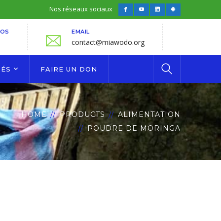
Nos réseaux sociaux
Facebook
Youtube
LinkedIn
Android
Profile
Profile
Profile
Profile
FOS
EMAIL
contact@miawodo.org
TÉS
FAIRE UN DON
HOME
PRODUCTS
ALIMENTATION
POUDRE DE MORINGA