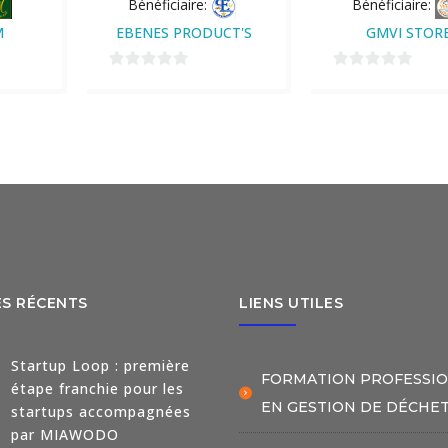
Bénéficiaire:
Bénéficiaire:
M
EBENES PRODUCT'S
GMVI STOR
0
0
sur
sur
5
5
ES RÉCENTS
LIENS UTILES
Startup Loop : première
FORMATION PROFESSI
étape franchie pour les
EN GESTION DE DÉCHE
startups accompagnées
par MIAWODO