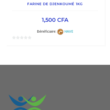
FARINE DE DJENKOUMÉ 1KG
1,500
CFA
Bénéficiaire:
HAVE
0
sur
5