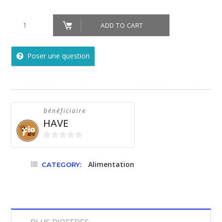
Farine
ADD TO CART
de
souchet
Poser une question
-
Fiowo
croissance
300g
bénéficiaire
quantity
HAVE
0
sur
Alimentation
CATEGORY:
5