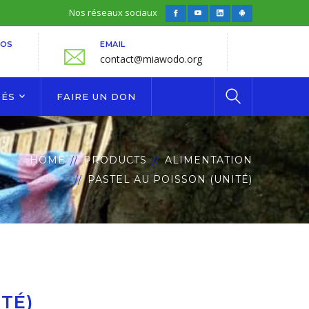
Nos réseaux sociaux
Facebook
Youtube
LinkedIn
Android
Profile
Profile
Profile
Profile
FOS
EMAIL
contact@miawodo.org
TÉS
FAIRE UN DON
HOME
PRODUCTS
ALIMENTATION
PASTEL AU POISSON (UNITÉ)
TÉ)