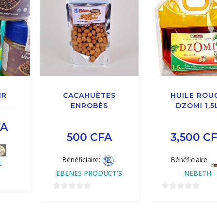
IR
CACAHUÈTES
HUILE ROU
ENROBÉS
DZOMI 1,5
FA
500
CFA
3,500
C
Bénéficiaire:
Bénéficiaire:
E
EBENES PRODUCT'S
NEBETH
0
0
sur
sur