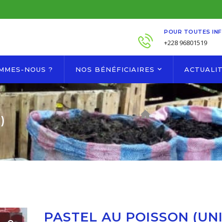
POUR TOUTES IN
+228 96801519
OMMES-NOUS ?
NOS BÉNÉFICIAIRES
ACTUALI
)
PASTEL AU POISSON (UNI