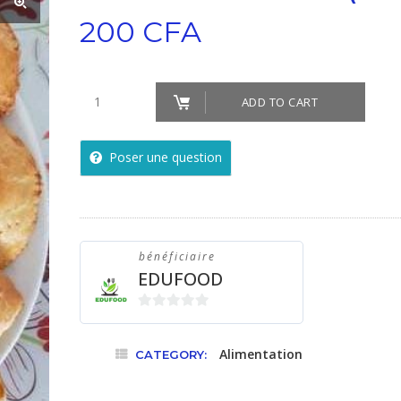
200
CFA
Pastel
ADD TO CART
au
poisson
Poser une question
(Unité)
quantity
bénéficiaire
EDUFOOD
0
sur
Alimentation
CATEGORY:
5