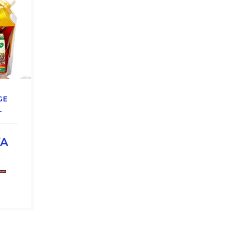
GE
L
FA