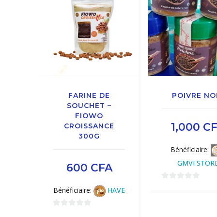
FARINE DE
POIVRE NO
SOUCHET –
FIOWO
1,000
C
CROISSANCE
300G
Bénéficiaire:
GMVI STOR
600
CFA
0
Bénéficiaire:
HAVE
sur
5
0