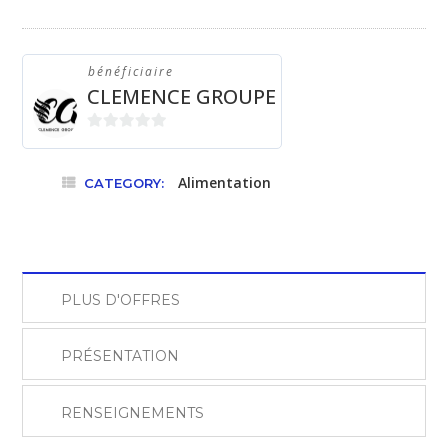
gingembre
quantity
bénéficiaire
CLEMENCE GROUPE
0
sur
Alimentation
CATEGORY:
5
PLUS D'OFFRES
PRÉSENTATION
RENSEIGNEMENTS