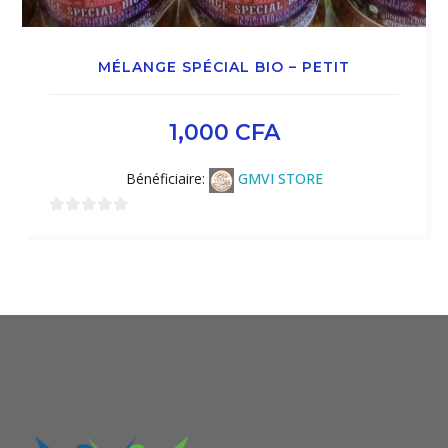
MÉLANGE SPÉCIAL BIO – PETIT
1,000
CFA
Bénéficiaire:
GMVI STORE
0
sur
5