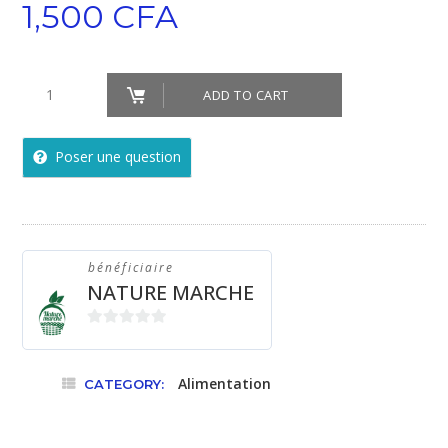
1,500
CFA
FARIMIX:
ADD TO CART
quantity
Poser une question
bénéficiaire
NATURE MARCHE
0
sur
Alimentation
5
CATEGORY: