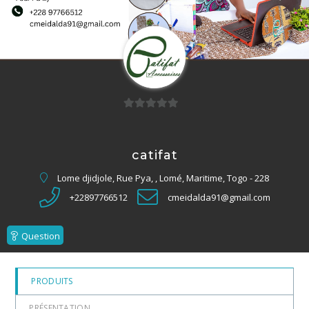
0
sur
5
catifat
Lome djidjole, Rue Pya, , Lomé, Maritime, Togo - 228
+22897766512
cmeidalda91@gmail.com
Question
PRODUITS
PRÉSENTATION