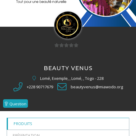
0
sur
5
BEAUTY VENUS
Lomé, Exemple, , Lomé, , Togo - 228
+228 90717679
beautyvenus@miawodo.org
Question
PRODUITS
PRÉSENTATION