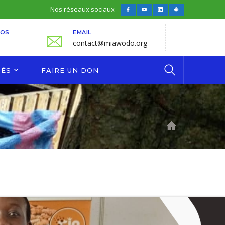
Nos réseaux sociaux
Facebook
Youtube
LinkedIn
Android
Profile
Profile
Profile
Profile
FOS
EMAIL
contact@miawodo.org
TÉS
FAIRE UN DON