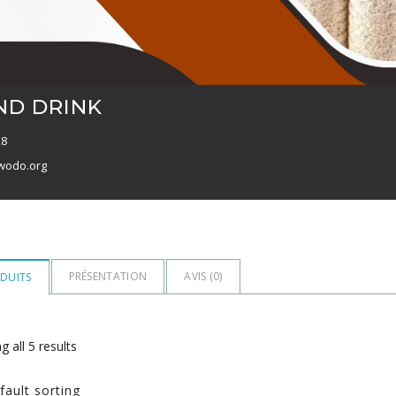
ND DRINK
28
wodo.org
PRÉSENTATION
AVIS (
0
)
DUITS
 all 5 results