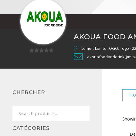
AKOUA FOOD A
Lomé, , Lomé, TOGO, Togo - 2
akouafoodanddrink@mia
0
sur
5
CHERCHER
PRO
Search
for:
Showing
CATÉGORIES