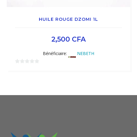
HUILE ROUGE DZOMI 1L
2,500
CFA
Bénéficiaire:
NEBETH
0
sur
5