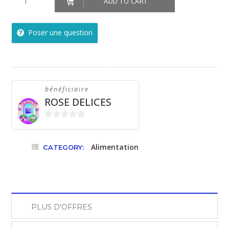
ADD TO CART
quantity
Poser une question
bénéficiaire
ROSE DELICES
0
sur
Alimentation
CATEGORY:
5
PLUS D'OFFRES