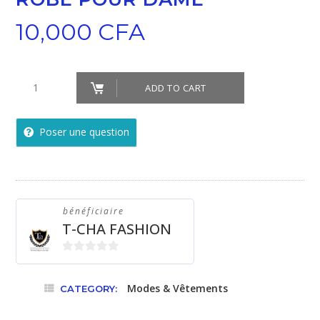
10,000
CFA
Robe
ADD TO CART
pour
Dame
Poser une question
quantity
bénéficiaire
T-CHA FASHION
0
sur
Modes & Vêtements
CATEGORY:
5