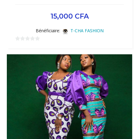
15,000
CFA
Bénéficiaire:
T-CHA FASHION
0
sur
5