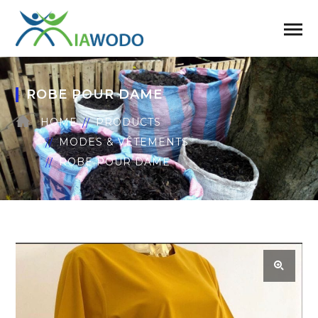
ROBE POUR DAME
HOME
PRODUCTS
MODES & VÊTEMENTS
ROBE POUR DAME