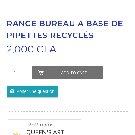
RANGE BUREAU A BASE DE
PIPETTES RECYCLÉS
2,000
CFA
Range
ADD TO CART
bureau
a
Poser une question
base
de
pipettes
recyclés
bénéficiaire
quantity
QUEEN'S ART