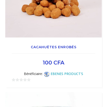
CACAHUÈTES ENROBÉS
100
CFA
Bénéficiaire:
EBENES PRODUCT'S
0
sur
5