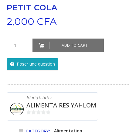
PETIT COLA
2,000
CFA
Petit
ADD TO CART
cola
quantity
Poser une question
bénéficiaire
ALIMENTAIRES YAHLOM
0
sur
Alimentation
CATEGORY:
5