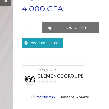
4,000
CFA
Liqueur
ADD TO CART
de
souchet
Poser une question
quantity
bénéficiaire
CLEMENCE GROUPE
0
sur
Boissons & Santé
CATEGORY:
5