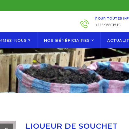
POUR TOUTES IN
+228 96801519
OMMES-NOUS ?
NOS BÉNÉFICIAIRES
ACTUALI
LIQUEUR DE SOUCHET