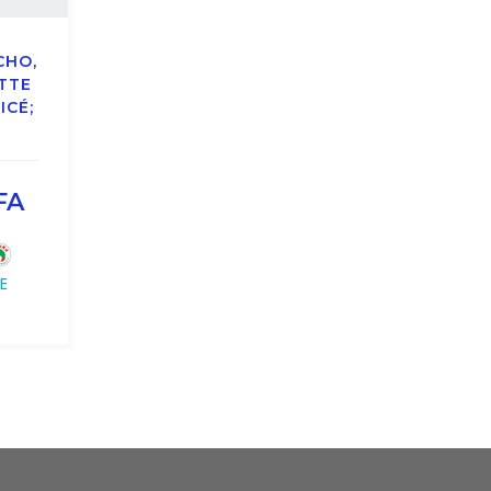
CHO,
TTE
ICÉ;
FA
E