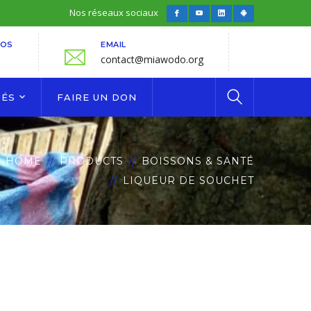
Nos réseaux sociaux
Facebook
Youtube
LinkedIn
Android
Profile
Profile
Profile
Profile
FOS
EMAIL
contact@miawodo.org
TÉS
FAIRE UN DON
HOME
PRODUCTS
BOISSONS & SANTÉ
LIQUEUR DE SOUCHET