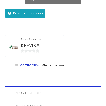
HOMME
75cl
Poser une question
quantity
bénéficiaire
KPEVIKA
0
sur
Alimentation
CATEGORY:
5
PLUS D'OFFRES