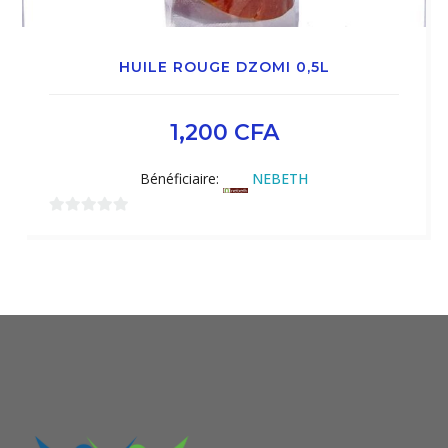
HUILE ROUGE DZOMI 0,5L
1,200
CFA
Bénéficiaire:
NEBETH
0
sur
5