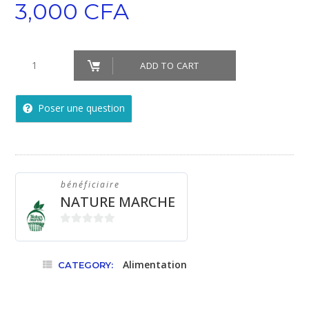
3,000
CFA
Huile
ADD TO CART
de
neem
Poser une question
quantity
bénéficiaire
NATURE MARCHE
0
sur
Alimentation
5
CATEGORY: