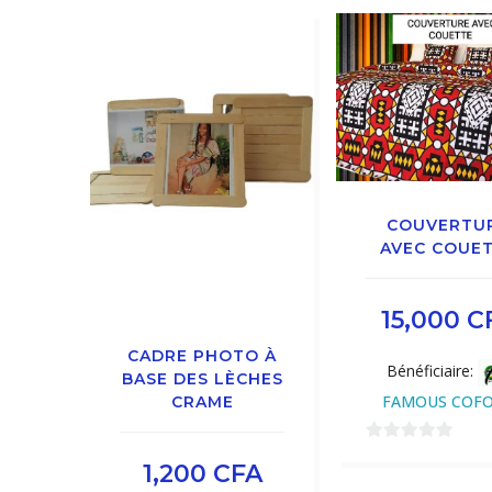
COUVERTU
AVEC COUE
15,000
C
CADRE PHOTO À
Bénéficiaire:
BASE DES LÈCHES
FAMOUS COF
CRAME
0
1,200
CFA
sur