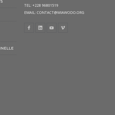
TS
TEL: +228 96801519
EMAIL: CONTACT@MIAWODO.ORG
S
NNELLE