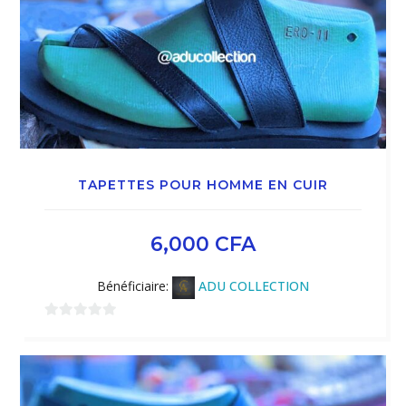
TAPETTES POUR HOMME EN CUIR
6,000
CFA
Bénéficiaire:
ADU COLLECTION
0
sur
5