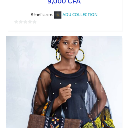
9,000
CFA
Bénéficiaire:
ADU COLLECTION
0
sur
5