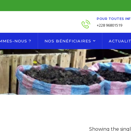
POUR TOUTES IN
+228 96801519
OMMES-NOUS ?
NOS BÉNÉFICIAIRES
ACTUALI
Showing the singl