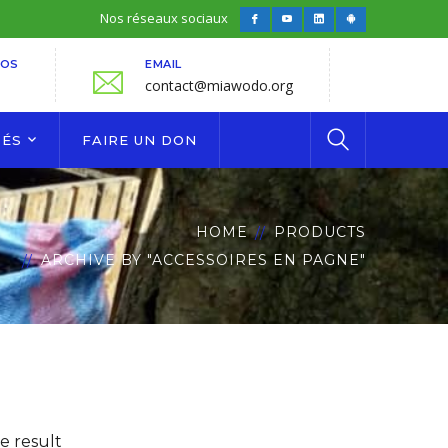
Nos réseaux sociaux
Facebook
Youtube
LinkedIn
Android
Profile
Profile
Profile
Profile
FOS
EMAIL
contact@miawodo.org
TÉS
FAIRE UN DON
HOME
PRODUCTS
ARCHIVE BY "ACCESSOIRES EN PAGNE"
e result