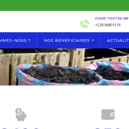
POUR TOUTES IN
+228 96801519
OMMES-NOUS ?
NOS BÉNÉFICIAIRES
ACTUALI