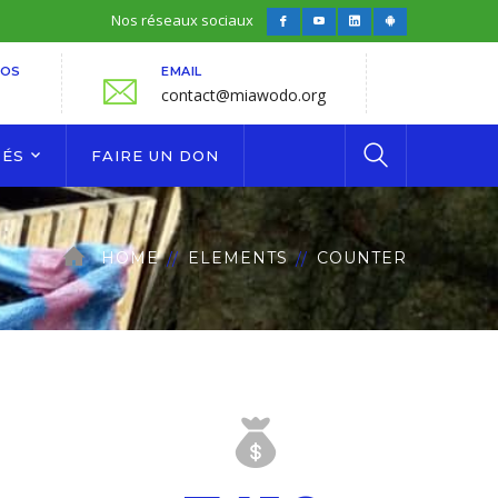
Nos réseaux sociaux
Facebook
Youtube
LinkedIn
Android
Profile
Profile
Profile
Profile
FOS
EMAIL
contact@miawodo.org
TÉS
FAIRE UN DON
HOME
ELEMENTS
COUNTER