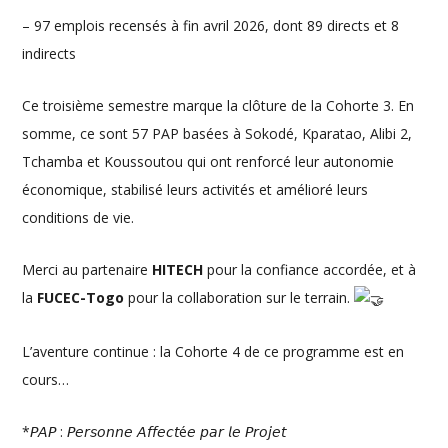
– 97 emplois recensés à fin avril 2026, dont 89 directs et 8
indirects
Ce troisième semestre marque la clôture de la Cohorte 3. En
somme, ce sont 57 PAP basées à Sokodé, Kparatao, Alibi 2,
Tchamba et Koussoutou qui ont renforcé leur autonomie
économique, stabilisé leurs activités et amélioré leurs
conditions de vie.
Merci au partenaire
HITECH
pour la confiance accordée, et à
la
FUCEC-Togo
pour la collaboration sur le terrain.
L’aventure continue : la Cohorte 4 de ce programme est en
cours…
*𝘗𝘈𝘗 : 𝘗𝘦𝘳𝘴𝘰𝘯𝘯𝘦 𝘈𝘧𝘧𝘦𝘤𝘵é𝘦 𝘱𝘢𝘳 𝘭𝘦 𝘗𝘳𝘰𝘫𝘦𝘵