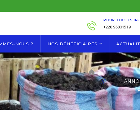
POUR TOUTES IN
+228 96801519
OMMES-NOUS ?
NOS BÉNÉFICIAIRES
ACTUALI
ANNO