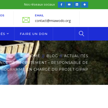
Nos réseaux sociaux
Facebook
Youtube
LinkedIn
Android
Profile
Profile
Profile
Profile
FOS
EMAIL
contact@miawodo.org
TÉS
FAIRE UN DON
HOME
BLOG
ACTUALITÉS
NCE DE RECRUTEMENT – RESPONSABLE DE
PROGRAMME EN CHARGE DU PROJET GIPAP