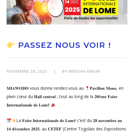
PASSEZ NOUS VOIR !
NOVEMBRE 28, 2025
BY
MENSAH BAKAR
𝐌𝐈𝐀𝐖𝐎𝐃𝐎 vous donne rendez-vous au
𝐏𝐚𝐯𝐢𝐥𝐥𝐨𝐧 𝐌𝐨𝐧𝐨, en
plein cœur du 𝐇𝐚𝐥𝐥 𝐜𝐞𝐧𝐭𝐫𝐚𝐥 , tout au long de la 𝟐𝟎è𝐦𝐞 𝐅𝐨𝐢𝐫𝐞
𝐈𝐧𝐭𝐞𝐫𝐧𝐚𝐭𝐢𝐨𝐧𝐚𝐥𝐞 𝐝𝐞 𝐋𝐨𝐦é
La 𝐅𝐨𝐢𝐫𝐞 𝐈𝐧𝐭𝐞𝐫𝐧𝐚𝐭𝐢𝐨𝐧𝐚𝐥𝐞 𝐝𝐞 𝐋𝐨𝐦é c’est du 𝟐𝟖 𝐧𝐨𝐯𝐞𝐦𝐛𝐫𝐞 𝐚𝐮
𝟏𝟒 𝐝é𝐜𝐞𝐦𝐛𝐫𝐞 𝟐𝟎𝟐𝟓, au 𝐂𝐄𝐓𝐄𝐅 (Centre Togolais des Expositions