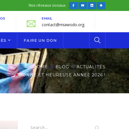
Nos réseaux sociaux
Facebook
Youtube
LinkedIn
Android
Profile
Profile
Profile
Profile
FOS
EMAIL
contact@miawodo.org
TÉS
FAIRE UN DON
HOME
BLOG
ACTUALITÉS
BONNE ET HEUREUSE ANNEE 2026 !