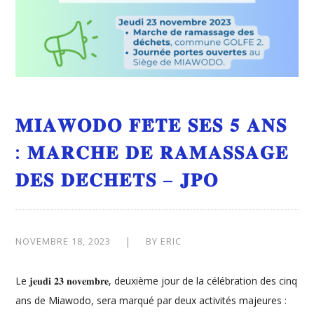
𝐌𝐈𝐀𝐖𝐎𝐃𝐎 𝐅𝐄̂𝐓𝐄 𝐒𝐄𝐒 𝟓 𝐀𝐍𝐒
: 𝐌𝐀𝐑𝐂𝐇𝐄 𝐃𝐄 𝐑𝐀𝐌𝐀𝐒𝐒𝐀𝐆𝐄
𝐃𝐄𝐒 𝐃𝐄́𝐂𝐇𝐄𝐓𝐒 – 𝐉𝐏𝐎
NOVEMBRE 18, 2023
BY
ERIC
Le 𝐣𝐞𝐮𝐝𝐢 𝟐𝟑 𝐧𝐨𝐯𝐞𝐦𝐛𝐫𝐞, deuxième jour de la célébration des cinq
ans de Miawodo, sera marqué par deux activités majeures :