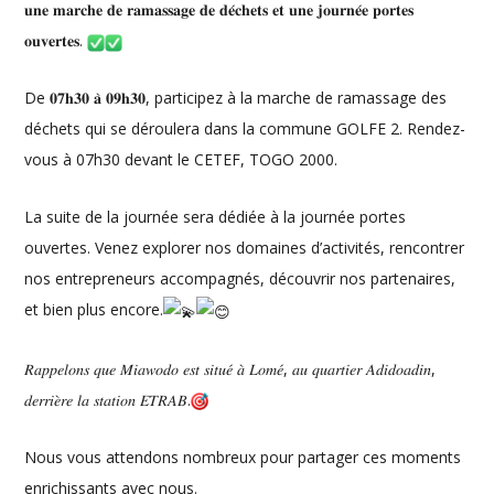
𝐮𝐧𝐞 𝐦𝐚𝐫𝐜𝐡𝐞 𝐝𝐞 𝐫𝐚𝐦𝐚𝐬𝐬𝐚𝐠𝐞 𝐝𝐞 𝐝𝐞́𝐜𝐡𝐞𝐭𝐬 𝐞𝐭 𝐮𝐧𝐞 𝐣𝐨𝐮𝐫𝐧𝐞́𝐞 𝐩𝐨𝐫𝐭𝐞𝐬
𝐨𝐮𝐯𝐞𝐫𝐭𝐞𝐬.
De 𝟎𝟕𝐡𝟑𝟎 𝐚̀ 𝟎𝟗𝐡𝟑𝟎, participez à la marche de ramassage des
déchets qui se déroulera dans la
commune GOLFE 2. Rendez-
vous à 07h30 devant le CETEF, TOGO 2000.
La suite de la journée sera dédiée à la journée portes
ouvertes. Venez explorer nos domaines d’activités, rencontrer
nos entrepreneurs accompagnés, découvrir nos partenaires,
et bien plus encore.
𝑅𝑎𝑝𝑝𝑒𝑙𝑜𝑛𝑠 𝑞𝑢𝑒 𝑀𝑖𝑎𝑤𝑜𝑑𝑜 𝑒𝑠𝑡 𝑠𝑖𝑡𝑢𝑒́ 𝑎̀ 𝐿𝑜𝑚𝑒́, 𝑎𝑢 𝑞𝑢𝑎𝑟𝑡𝑖𝑒𝑟 𝐴𝑑𝑖𝑑𝑜𝑎𝑑𝑖𝑛,
𝑑𝑒𝑟𝑟𝑖𝑒̀𝑟𝑒 𝑙𝑎 𝑠𝑡𝑎𝑡𝑖𝑜𝑛 𝐸𝑇𝑅𝐴𝐵.
Nous vous attendons nombreux pour partager ces moments
enrichissants avec nous.