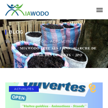
BLOG
HOME
BLOG
ACTUALITÉS
𝐌𝐈𝐀𝐖𝐎𝐃𝐎 𝐅𝐄̂𝐓𝐄 𝐒𝐄𝐒 𝟓 𝐀𝐍𝐒 : 𝐌𝐀𝐑𝐂𝐇𝐄 𝐃𝐄
𝐑𝐀𝐌𝐀𝐒𝐒𝐀𝐆𝐄 𝐃𝐄𝐒 𝐃𝐄́𝐂𝐇𝐄𝐓𝐒 – 𝐉𝐏𝐎
ACTUALITÉS