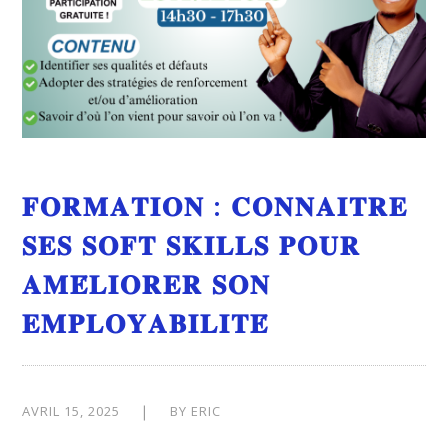
𝐅𝐎𝐑𝐌𝐀𝐓𝐈𝐎𝐍 : 𝐂𝐎𝐍𝐍𝐀𝐈𝐓𝐑𝐄
𝐒𝐄𝐒 𝐒𝐎𝐅𝐓 𝐒𝐊𝐈𝐋𝐋𝐒 𝐏𝐎𝐔𝐑
𝐀𝐌𝐄́𝐋𝐈𝐎𝐑𝐄𝐑 𝐒𝐎𝐍
𝐄𝐌𝐏𝐋𝐎𝐘𝐀𝐁𝐈𝐋𝐈𝐓𝐄́
AVRIL 15, 2025
BY
ERIC