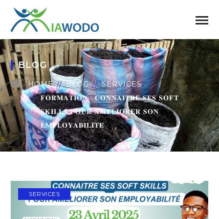
BLOG
HOME
BLOG
SERVICES
𝐅𝐎𝐑𝐌𝐀𝐓𝐈𝐎𝐍 : 𝐂𝐎𝐍𝐍𝐀𝐈𝐓𝐑𝐄 𝐒𝐄𝐒 𝐒𝐎𝐅𝐓
𝐒𝐊𝐈𝐋𝐋𝐒 𝐏𝐎𝐔𝐑 𝐀𝐌𝐄́𝐋𝐈𝐎𝐑𝐄𝐑 𝐒𝐎𝐍
𝐄𝐌𝐏𝐋𝐎𝐘𝐀𝐁𝐈𝐋𝐈𝐓𝐄́
SERVICES