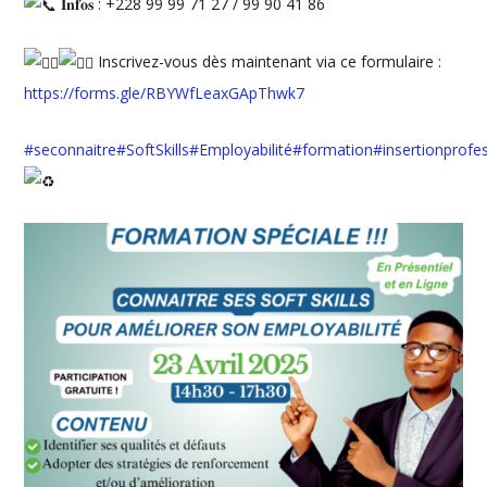
𝐈𝐧𝐟𝐨𝐬 : +228 99 99 71 27 / 99 90 41 86
Inscrivez-vous dès maintenant via ce formulaire :
https://forms.gle/RBYWfLeaxGApThwk7
#seconnaitre
#SoftSkills
#Employabilité
#formation
#insertionprofe