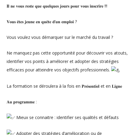
𝐈𝐥 𝐧𝐞 𝐯𝐨𝐮𝐬 𝐫𝐞𝐬𝐭𝐞 𝐪𝐮𝐞 𝐪𝐮𝐞𝐥𝐪𝐮𝐞𝐬 𝐣𝐨𝐮𝐫𝐬 𝐩𝐨𝐮𝐫 𝐯𝐨𝐮𝐬 𝐢𝐧𝐬𝐜𝐫𝐢𝐫𝐞 !!!
𝐕𝐨𝐮𝐬 𝐞̂𝐭𝐞𝐬 𝐣𝐞𝐮𝐧𝐞 𝐞𝐧 𝐪𝐮𝐞̂𝐭𝐞 𝐝’𝐮𝐧 𝐞𝐦𝐩𝐥𝐨𝐢 ?
Vous
voulez vous démarquer sur le marché du travail ?
Ne manquez pas cette opportunité pour découvrir vos atouts,
identifier vos points à améliorer et adopter des stratégies
efficaces pour atteindre vos objectifs professionnels.
La formation se déroulera à la fois en 𝐏𝐫𝐞́𝐬𝐞𝐧𝐭𝐢𝐞𝐥 et en 𝐋𝐢𝐠𝐧𝐞
𝐀𝐮 𝐩𝐫𝐨𝐠𝐫𝐚𝐦𝐦𝐞 :
Mieux se connaitre : identifier ses qualités et défauts
Adopter des stratégies d’amélioration ou de