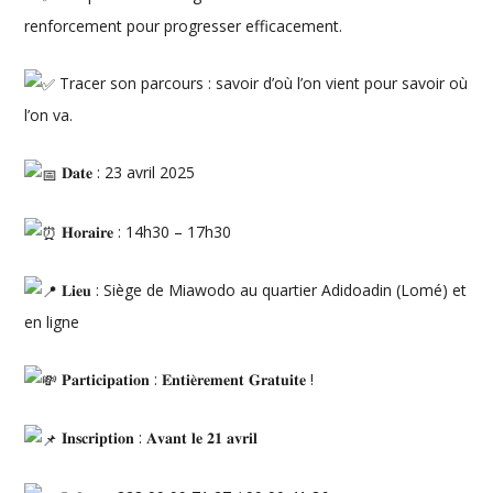
renforcement pour progresser efficacement.
Tracer son parcours : savoir d’où l’on vient pour savoir où
l’on va.
𝐃𝐚𝐭𝐞 : 23 avril 2025
𝐇𝐨𝐫𝐚𝐢𝐫𝐞 : 14h30 – 17h30
𝐋𝐢𝐞𝐮 : Siège de Miawodo au quartier Adidoadin (Lomé) et
en ligne
𝐏𝐚𝐫𝐭𝐢𝐜𝐢𝐩𝐚𝐭𝐢𝐨𝐧 : 𝐄𝐧𝐭𝐢𝐞̀𝐫𝐞𝐦𝐞𝐧𝐭 𝐆𝐫𝐚𝐭𝐮𝐢𝐭𝐞 !
𝐈𝐧𝐬𝐜𝐫𝐢𝐩𝐭𝐢𝐨𝐧 : 𝐀𝐯𝐚𝐧𝐭 𝐥𝐞 𝟐𝟏 𝐚𝐯𝐫𝐢𝐥