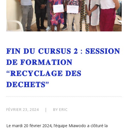
𝐅𝐈𝐍 𝐃𝐔 𝐂𝐔𝐑𝐒𝐔𝐒 𝟐 : 𝐒𝐄𝐒𝐒𝐈𝐎𝐍
𝐃𝐄 𝐅𝐎𝐑𝐌𝐀𝐓𝐈𝐎𝐍
“𝐑𝐄𝐂𝐘𝐂𝐋𝐀𝐆𝐄 𝐃𝐄𝐒
𝐃𝐄𝐂𝐇𝐄𝐓𝐒”
FÉVRIER 23, 2024
BY
ERIC
Le mardi 20 février 2024, l’équipe Miawodo a clôturé la