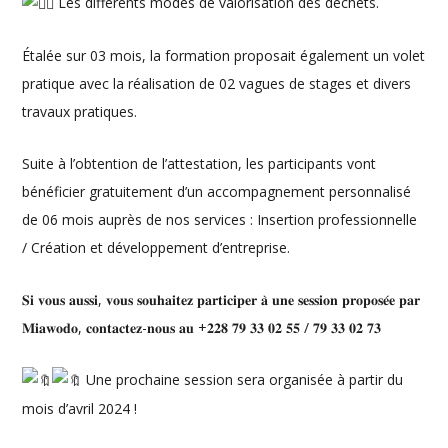
Les différents modes de valorisation des déchets.
Étalée sur 03 mois, la formation proposait également un volet
pratique avec la réalisation de 02 vagues de stages et divers
travaux pratiques.
Suite à l’obtention de l’attestation, les participants vont
bénéficier gratuitement d’un accompagnement personnalisé
de 06 mois auprès de nos services : Insertion professionnelle
/ Création et développement d’entreprise.
𝐒𝐢 𝐯𝐨𝐮𝐬 𝐚𝐮𝐬𝐬𝐢, 𝐯𝐨𝐮𝐬 𝐬𝐨𝐮𝐡𝐚𝐢𝐭𝐞𝐳 𝐩𝐚𝐫𝐭𝐢𝐜𝐢𝐩𝐞𝐫 𝐚̀ 𝐮𝐧𝐞 𝐬𝐞𝐬𝐬𝐢𝐨𝐧 𝐩𝐫𝐨𝐩𝐨𝐬𝐞́𝐞 𝐩𝐚𝐫
𝐌𝐢𝐚𝐰𝐨𝐝𝐨, 𝐜𝐨𝐧𝐭𝐚𝐜𝐭𝐞𝐳-𝐧𝐨𝐮𝐬 𝐚𝐮 +𝟐𝟐𝟖 𝟕𝟗 𝟑𝟑 𝟎𝟐 𝟓𝟓 / 𝟕𝟗 𝟑𝟑 𝟎𝟐 𝟕𝟑
Une prochaine session sera organisée à partir du
mois d’avril 2024 !