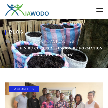
BLOG
HOME
BLOG
ACTUALITÉS
𝐅𝐈𝐍 𝐃𝐔 𝐂𝐔𝐑𝐒𝐔𝐒 𝟐 : 𝐒𝐄𝐒𝐒𝐈𝐎𝐍 𝐃𝐄 𝐅𝐎𝐑𝐌𝐀𝐓𝐈𝐎𝐍
“𝐑𝐄𝐂𝐘𝐂𝐋𝐀𝐆𝐄 𝐃𝐄𝐒 𝐃𝐄𝐂𝐇𝐄𝐓𝐒”
ACTUALITÉS