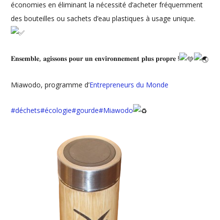
économies en éliminant la nécessité d’acheter fréquemment
des bouteilles ou sachets d’eau plastiques à usage unique.
𝐄𝐧𝐬𝐞𝐦𝐛𝐥𝐞, 𝐚𝐠𝐢𝐬𝐬𝐨𝐧𝐬 𝐩𝐨𝐮𝐫 𝐮𝐧 𝐞𝐧𝐯𝐢𝐫𝐨𝐧𝐧𝐞𝐦𝐞𝐧𝐭 𝐩𝐥𝐮𝐬 𝐩𝐫𝐨𝐩𝐫𝐞 !
Miawodo, programme d’
Entrepreneurs du Monde
#déchets
#écologie
#gourde
#Miawodo