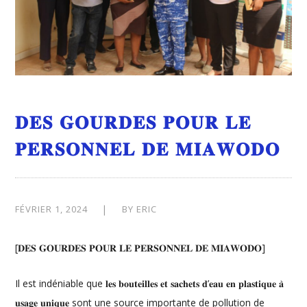
𝐃𝐄𝐒 𝐆𝐎𝐔𝐑𝐃𝐄𝐒 𝐏𝐎𝐔𝐑 𝐋𝐄
𝐏𝐄𝐑𝐒𝐎𝐍𝐍𝐄𝐋 𝐃𝐄 𝐌𝐈𝐀𝐖𝐎𝐃𝐎
FÉVRIER 1, 2024
BY
ERIC
[𝐃𝐄𝐒 𝐆𝐎𝐔𝐑𝐃𝐄𝐒 𝐏𝐎𝐔𝐑 𝐋𝐄 𝐏𝐄𝐑𝐒𝐎𝐍𝐍𝐄𝐋 𝐃𝐄 𝐌𝐈𝐀𝐖𝐎𝐃𝐎]
Il est indéniable que 𝐥𝐞𝐬 𝐛𝐨𝐮𝐭𝐞𝐢𝐥𝐥𝐞𝐬 𝐞𝐭 𝐬𝐚𝐜𝐡𝐞𝐭𝐬 𝐝’𝐞𝐚𝐮 𝐞𝐧 𝐩𝐥𝐚𝐬𝐭𝐢𝐪𝐮𝐞 𝐚̀
𝐮𝐬𝐚𝐠𝐞 𝐮𝐧𝐢𝐪𝐮𝐞 sont une source importante de pollution de