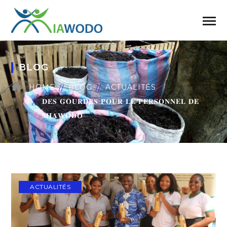
BLOG
HOME
BLOG
ACTUALITÉS
𝐃𝐄𝐒 𝐆𝐎𝐔𝐑𝐃𝐄𝐒 𝐏𝐎𝐔𝐑 𝐋𝐄 𝐏𝐄𝐑𝐒𝐎𝐍𝐍𝐄𝐋 𝐃𝐄
𝐌𝐈𝐀𝐖𝐎𝐃𝐎
ACTUALITÉS