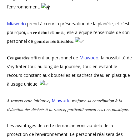
l’environnement.
Miawodo
prend à cœur la préservation de la planète, et c’est
pourquoi, 𝐞𝐧 𝐜𝐞 𝐝𝐞́𝐛𝐮𝐭 𝐝’𝐚𝐧𝐧𝐞́𝐞, elle a équipé l’ensemble de son
personnel de 𝐠𝐨𝐮𝐫𝐝𝐞𝐬 𝐫𝐞́𝐮𝐭𝐢𝐥𝐢𝐬𝐚𝐛𝐥𝐞𝐬.
𝐂𝐞𝐬 𝐠𝐨𝐮𝐫𝐝𝐞𝐬 offrent au personnel de
Miawodo
, la possibilité de
s’hydrater tout au long de la journée, tout en évitant le
recours constant aux bouteilles et sachets d’eau en plastique
à usage unique.
𝐴 𝑡𝑟𝑎𝑣𝑒𝑟𝑠 𝑐𝑒𝑡𝑡𝑒 𝑖𝑛𝑖𝑡𝑖𝑎𝑡𝑖𝑣𝑒,
Miawodo
𝑟𝑒𝑛𝑓𝑜𝑟𝑐𝑒 𝑠𝑎 𝑐𝑜𝑛𝑡𝑟𝑖𝑏𝑢𝑡𝑖𝑜𝑛 𝑎̀ 𝑙𝑎
𝑟𝑒́𝑑𝑢𝑐𝑡𝑖𝑜𝑛 𝑑𝑒𝑠 𝑑𝑒́𝑐ℎ𝑒𝑡𝑠 𝑎̀ 𝑙𝑎 𝑠𝑜𝑢𝑟𝑐𝑒, 𝑝𝑎𝑟𝑡𝑖𝑐𝑢𝑙𝑖𝑒̀𝑟𝑒𝑚𝑒𝑛𝑡 𝑐𝑒𝑢𝑥 𝑒𝑛 𝑝𝑙𝑎𝑠𝑡𝑖𝑞𝑢𝑒.
Les avantages de cette démarche vont au-delà de la
protection de l’environnement. Le personnel réalisera des