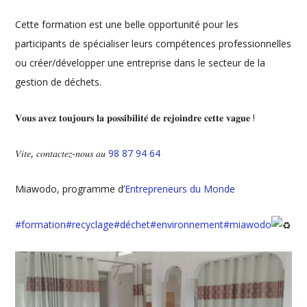
Cette formation est une belle opportunité pour les
participants de spécialiser leurs compétences professionnelles
ou créer/développer une entreprise dans le secteur de la
gestion de déchets.
𝐕𝐨𝐮𝐬 𝐚𝐯𝐞𝐳 𝐭𝐨𝐮𝐣𝐨𝐮𝐫𝐬 𝐥𝐚 𝐩𝐨𝐬𝐬𝐢𝐛𝐢𝐥𝐢𝐭𝐞́ 𝐝𝐞 𝐫𝐞𝐣𝐨𝐢𝐧𝐝𝐫𝐞 𝐜𝐞𝐭𝐭𝐞 𝐯𝐚𝐠𝐮𝐞 !
𝑉𝑖𝑡𝑒, 𝑐𝑜𝑛𝑡𝑎𝑐𝑡𝑒𝑧-𝑛𝑜𝑢𝑠 𝑎𝑢
98 87 94 64
Miawodo, programme d’
Entrepreneurs du Monde
#formation
#recyclage
#déchet
#environnement
#miawodo