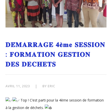
𝐃𝐄́𝐌𝐀𝐑𝐑𝐀𝐆𝐄 𝟒𝐞̀𝐦𝐞 𝐒𝐄𝐒𝐒𝐈𝐎𝐍
: 𝐅𝐎𝐑𝐌𝐀𝐓𝐈𝐎𝐍 𝐆𝐄𝐒𝐓𝐈𝐎𝐍
𝐃𝐄𝐒 𝐃𝐄𝐂𝐇𝐄𝐓𝐒
AVRIL 11, 2023
BY
ERIC
Top ! C’est parti pour la 4ème session de formation
à la gestion de déchets.