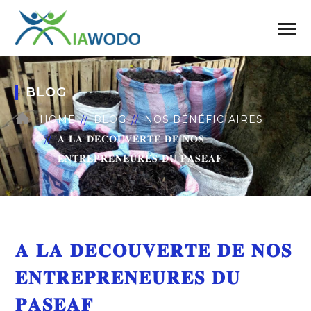
BLOG
HOME
BLOG
NOS BÉNÉFICIAIRES
𝐀 𝐋𝐀 𝐃𝐄𝐂𝐎𝐔𝐕𝐄𝐑𝐓𝐄 𝐃𝐄 𝐍𝐎𝐒
𝐄𝐍𝐓𝐑𝐄𝐏𝐑𝐄𝐍𝐄𝐔𝐑𝐄𝐒 𝐃𝐔 𝐏𝐀𝐒𝐄𝐀𝐅
𝐀 𝐋𝐀 𝐃𝐄𝐂𝐎𝐔𝐕𝐄𝐑𝐓𝐄 𝐃𝐄 𝐍𝐎𝐒
𝐄𝐍𝐓𝐑𝐄𝐏𝐑𝐄𝐍𝐄𝐔𝐑𝐄𝐒 𝐃𝐔
𝐏𝐀𝐒𝐄𝐀𝐅