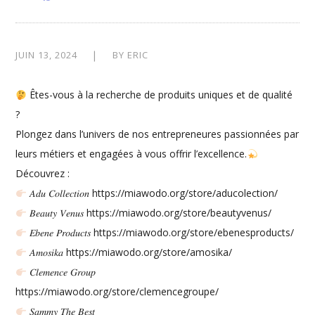
JUIN 13, 2024
BY
ERIC
Êtes-vous à la recherche de produits uniques et de qualité
?
Plongez dans l’univers de nos entrepreneures passionnées par
leurs métiers et engagées à vous offrir l’excellence.
Découvrez :
𝐴𝑑𝑢 𝐶𝑜𝑙𝑙𝑒𝑐𝑡𝑖𝑜𝑛 https://miawodo.org/store/aducolection/
𝐵𝑒𝑎𝑢𝑡𝑦 𝑉𝑒𝑛𝑢𝑠 https://miawodo.org/store/beautyvenus/
𝐸𝑏𝑒𝑛𝑒 𝑃𝑟𝑜𝑑𝑢𝑐𝑡𝑠 https://miawodo.org/store/ebenesproducts/
𝐴𝑚𝑜𝑠𝑖𝑘𝑎 https://miawodo.org/store/amosika/
𝐶𝑙𝑒𝑚𝑒𝑛𝑐𝑒 𝐺𝑟𝑜𝑢𝑝
https://miawodo.org/store/clemencegroupe/
𝑆𝑎𝑚𝑚𝑦 𝑇ℎ𝑒 𝐵𝑒𝑠𝑡