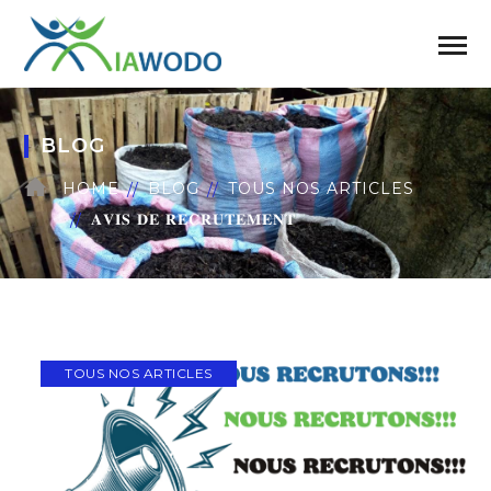
BLOG
HOME
BLOG
TOUS NOS ARTICLES
𝐀𝐕𝐈𝐒 𝐃𝐄 𝐑𝐄𝐂𝐑𝐔𝐓𝐄𝐌𝐄𝐍𝐓
TOUS NOS ARTICLES