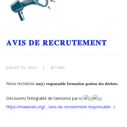
𝐀𝐕𝐈𝐒 𝐃𝐄 𝐑𝐄𝐂𝐑𝐔𝐓𝐄𝐌𝐄𝐍𝐓
JUILLET 25, 2022
BY
ERIC
Nous recrutons 𝐮𝐧(𝐞) 𝐫𝐞𝐬𝐩𝐨𝐧𝐬𝐚𝐛𝐥𝐞 𝐟𝐨𝐫𝐦𝐚𝐭𝐢𝐨𝐧 𝐠𝐞𝐬𝐭𝐢𝐨𝐧 𝐝𝐞𝐬 𝐝𝐞́𝐜𝐡𝐞𝐭𝐬.
Découvrez l’intégralité de l’annonce par ici
https://miawodo.org/…/avis-de-recrutement-responsable…/